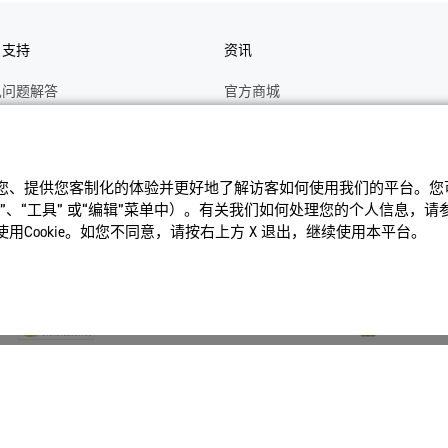
户支持
资讯
见问题解答
官方商城
册
关于CASIO
作视频
C's CLUB 会员权益
识您、提供您客制化的体验并更好地了解访客如何使⽤我们的平台。您可以
修
最新资讯
、“⼯具” 或“编辑”菜单中）。有关我们如何处理您的个⼈信息，
理状态查询
公告
Cookie。如您不同意，请按右上⽅ X 退出，继续使⽤本平台。
沪ICP备14020594号-1