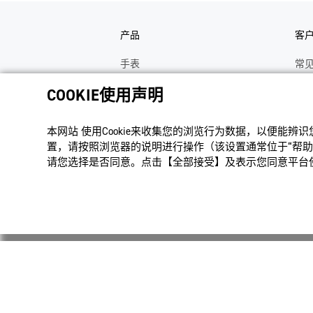
产品
客
手表
常
电子乐器
手
COOKIE使用声明
函数计算器
操
本网站 使⽤Cookie来收集您的浏览⾏为数据，以便能辨
办公计算器
维
置，请按照浏览器的说明进⾏操作（该设置通常位于“帮助”
电子辞典
修
请您选择是否同意。点击【全部接受】及表示您同意平台使用
Moflin