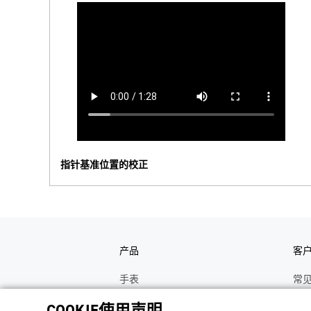
指针基准位置的校正
产品
客
手表
常
电子乐器
手
COOKIE使用声明