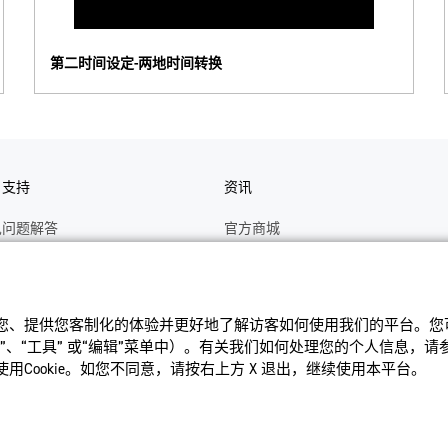
第二时间设定-两地时间转换
户支持
资讯
见问题解答
官方商城
册
关于CASIO
作视频
C's CLUB 会员权益
识您、提供您客制化的体验并更好地了解访客如何使⽤我们的平台。您可以
修
最新资讯
、“⼯具” 或“编辑”菜单中）。有关我们如何处理您的个⼈信息，
理状态查询
公告
Cookie。如您不同意，请按右上⽅ X 退出，继续使⽤本平台。