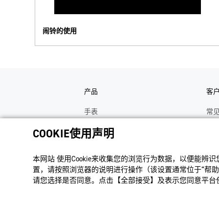
闹铃的使用
产品
客
手表
常
电子乐器
手
COOKIE使用声明
函数计算器
操
本网站 使⽤Cookie来收集您的浏览⾏为数据，以便能辨
办公计算器
维
置，请按照浏览器的说明进⾏操作（该设置通常位于“帮助”
电子辞典
修
请您选择是否同意。点击【全部接受】及表示您同意平台使用
Moflin