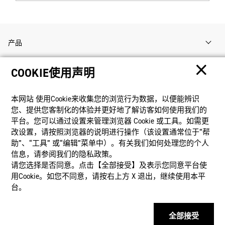
产品
COOKIE使用声明
客户支持
本网站 使⽤Cookie来收集您的浏览⾏为数据，以便能辨识
资讯
您、提供您客制化的体验并更好地了解访客如何使⽤我们的
平台。您可以通过设置来管理浏览器 Cookie 或⼯具。如需更
改设置，请按照浏览器的说明进⾏操作（该设置通常位于“帮
社交媒体
助”、“⼯具” 或“编辑”菜单中）。有关我们如何处理您的个⼈
信息，请参阅我们的隐私政策。
请您选择是否同意。点击【全部接受】及表示您同意平台使
用Cookie。如您不同意，请按右上⽅ X 退出，继续使⽤本平
台。
隐私权保护
使用条款
网站地图
联系我们
© 2025 卡西欧（中国）贸易有限公司 CASIO(China) Co., Ltd
全部接受