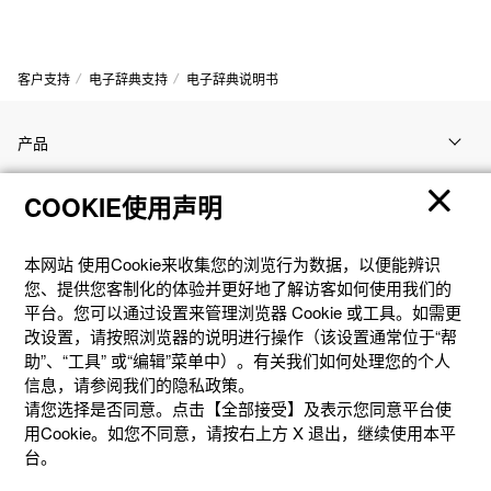
客户支持
电子辞典支持
电子辞典说明书
产品
COOKIE使用声明
客户支持
本网站 使⽤Cookie来收集您的浏览⾏为数据，以便能辨识
资讯
您、提供您客制化的体验并更好地了解访客如何使⽤我们的
平台。您可以通过设置来管理浏览器 Cookie 或⼯具。如需更
改设置，请按照浏览器的说明进⾏操作（该设置通常位于“帮
社交媒体
助”、“⼯具” 或“编辑”菜单中）。有关我们如何处理您的个⼈
信息，请参阅我们的隐私政策。
请您选择是否同意。点击【全部接受】及表示您同意平台使
用Cookie。如您不同意，请按右上⽅ X 退出，继续使⽤本平
台。
隐私权保护
使用条款
网站地图
联系我们