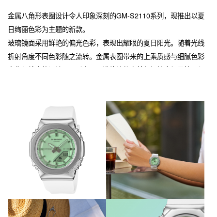
金属八角形表圈设计令人印象深刻的GM-S2110系列，现推出以夏
日绚丽色彩为主题的新款。

玻璃镜面采用鲜艳的偏光色彩，表现出耀眼的夏日阳光。随着光线
折射角度不同色彩随之流转。金属表圈带来的上乘质感与细腻色彩
变化相结合的设计，同时实现了洗练简约之美与轻快度假风情。紧
凑的尺寸让手腕纤细者也能舒适佩戴，是一款日常使用及时尚场景
皆宜的百搭型号。

※ 表壳、表带的主要树脂部件采用生物质树脂。使用可再生有机资
源为原料，有望为降低环境负荷做出贡献。

※ 玻璃经过特殊蒸镀处理，色调存在个体差异。此外，根据观看手
表的角度，表盘内容可能不易辨认。