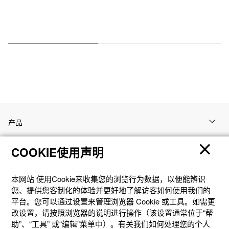
产品
COOKIE使用声明
客户支持
本网站 使⽤Cookie来收集您的浏览⾏为数据，以便能辨识
资讯
您、提供您客制化的体验并更好地了解访客如何使⽤我们的
平台。您可以通过设置来管理浏览器 Cookie 或⼯具。如需更
改设置，请按照浏览器的说明进⾏操作（该设置通常位于“帮
社交媒体
助”、“⼯具” 或“编辑”菜单中）。有关我们如何处理您的个⼈