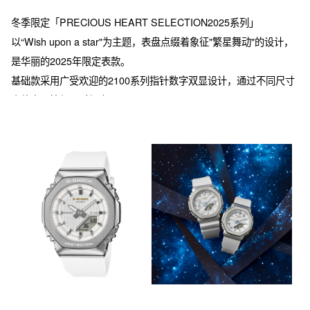
冬季限定「PRECIOUS HEART SELECTION2025系列」

以“Wish upon a star"为主题，表盘点缀着象征"繁星舞动"的设计，
是华丽的2025年限定表款。

基础款采用广受欢迎的2100系列指针数字双显设计，通过不同尺寸
表款实现情侣配对组合。

配色提供"深蓝色"与"纯白色"两种选择：深蓝诠释"夜空"意境，白色
演绎"流星"轨迹。表盘上的G-SHOCK标识采用金色点缀象征星辰光
辉，条纹装饰图案则呼应流星洒落的动态之美。

GM-S2110SH搭载金属材质表盘提升质感，表圈与刻度经发丝纹处
理呈现哑光质感，营造沉稳雅致的视觉印象。

这款亦是馈赠挚爱、装点假日时光的理想礼物。

※表壳与表带的主要树脂部件采用生物质树脂

通过使用可再生有机资源作为原料，有望为减轻环境负荷作出贡
献。