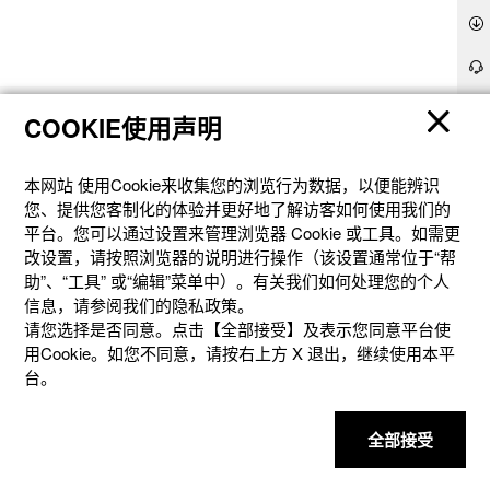
COOKIE使用声明
产品
本网站 使⽤Cookie来收集您的浏览⾏为数据，以便能辨识
客户支持
您、提供您客制化的体验并更好地了解访客如何使⽤我们的
平台。您可以通过设置来管理浏览器 Cookie 或⼯具。如需更
资讯
改设置，请按照浏览器的说明进⾏操作（该设置通常位于“帮
助”、“⼯具” 或“编辑”菜单中）。有关我们如何处理您的个⼈
信息，请参阅我们的隐私政策。
请您选择是否同意。点击【全部接受】及表示您同意平台使
社交媒体
用Cookie。如您不同意，请按右上⽅ X 退出，继续使⽤本平
台。
全部接受
隐私权保护
使用条款
网站地图
联系我们