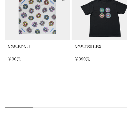
NGS-BDN-1
NGS-TS01-BXL
￥90元
￥390元