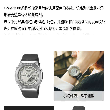
GM-S2100系列新增采用简约实用配色的表款。该系列以金属八角
形表壳造型令人印象深刻。

表盘采用经典“银色”与“黑色”配色，并施以饰品领域常见的发丝纹处
理，在简约设计中增添细节表现力，塑造出众格调。

表款尺寸紧凑，手腕纤细者亦可舒适佩戴，无论是日常使用还是时
尚搭配都能轻松驾驭。独具特色的表盘处理工艺令人印象深刻，能
为整体造型增添亮眼点缀。

※表带主要树脂部件采用生物质树脂

通过使用可再生有机资源作为原料，有望为减轻环境负荷作出贡
献。
小巧纤薄，易于佩戴