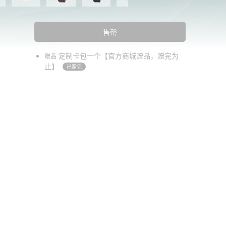
售罄
定制卡包一个【官方商城赠品，赠完为
赠品
止】
已赠完