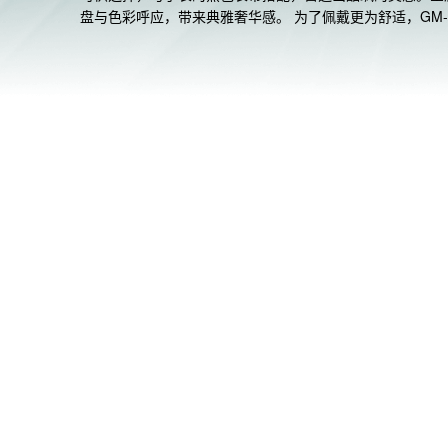
盘与色彩呼应，带来典雅奢华感。 为了佩戴更为舒适，GM-
S2110 的表带比 GM-S2100 短10毫米，适合手腕较纤细的
群。 表带采用生物树脂制成，是一种对环境友好的可再生
源。 GM-S2110 的设计优雅简约，既能搭配时尚装扮，也
休闲装，为不同的造型增添精致美感。