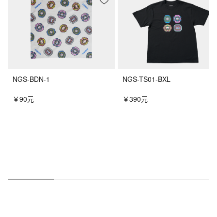
NGS-BDN-1
NGS-TS01-BXL
￥90元
￥390元