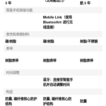
（太阳能动力）
3 年
航 3 年
智能手机链接功能
Mobile Link（使用 
Bluetooth® 进行无
线连接）
表壳和表圈材料
碳/树脂
碳/树脂
树脂/不锈钢
表带
树脂表带
树脂表带
树脂表带
时间调整
蓝牙：连接至智能手
机并自动调整时间
构造
防震, 碳纤维核心防护
防震, 碳纤维核心防
防震
结构
护结构