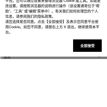
平台。您可以通过设置来管理浏览器 Cookie 或⼯具。如需更
改设置，请按照浏览器的说明进⾏操作（该设置通常位于“帮
助”、“⼯具” 或“编辑”菜单中）。有关我们如何处理您的个⼈
信息，请参阅我们的隐私政策。
请您选择是否同意。点击【全部接受】及表示您同意平台使
用Cookie。如您不同意，请按右上⽅ X 退出，继续使⽤本平
产品
台。
客户支持
全部接受
资讯
社交媒体
隐私权保护
使用条款
网站地图
联系我们