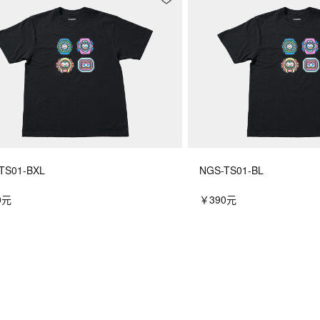
TS01-BXL
NGS-TS01-BL
0元
￥390元