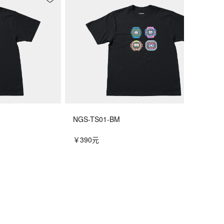
NGS-TS01-BM
￥390元