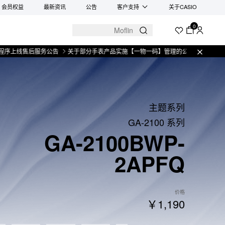
会员权益
最新资讯
公告
客户支持
关于CASIO
0
售后服务公告
关于部分手表产品实施【一物一码】管理的公告
微信小程序上线售
主题系列
GA-2100 系列
GA-2100BWP-
2APFQ
价格
￥1,190