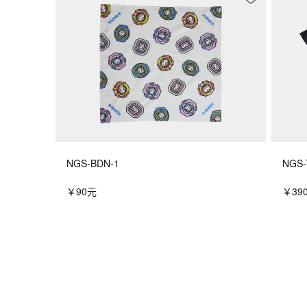
NGS-BDN-1
NGS-
￥90元
￥39