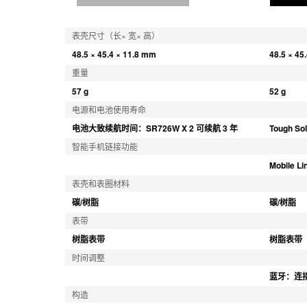
表壳尺寸（长× 宽× 高）
48.5 × 45.4 × 11.8 mm
48.5 × 45
重量
57 g
52 g
电源和电池使用寿命
电池大致续航时间：SR726W X 2 可续航 3 年
Tough 
智能手机链接功能
Mobile 
表壳和表圈材料
碳/树脂
碳/树脂
表带
树脂表带
树脂表带
时间调整
蓝牙：连
构造