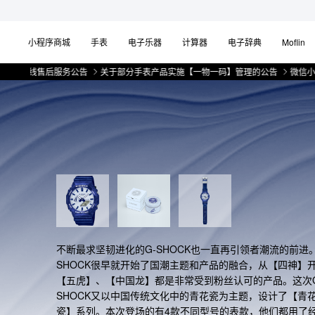
小程序商城
手表
电子乐器
计算器
电子辞典
Moflin
售后服务公告
关于部分手表产品实施【一物一码】管理的公告
微信小程序上线
不断最求坚韧进化的G-SHOCK也一直再引领者潮流的前进。
SHOCK很早就开始了国潮主题和产品的融合，从【四神】
【五虎】、【中国龙】都是非常受到粉丝认可的产品。这次G
SHOCK又以中国传统文化中的青花瓷为主题，设计了【青
瓷】系列。本次登场的有4款不同型号的表款，他们都用了