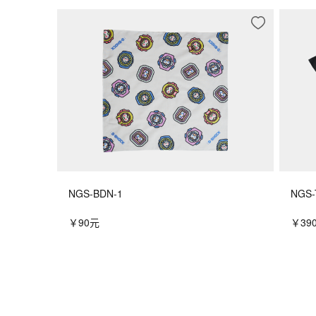
NGS-BDN-1
NGS-
￥90元
￥39