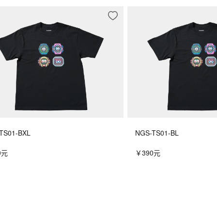
TS01-BXL
NGS-TS01-BL
0元
￥390元