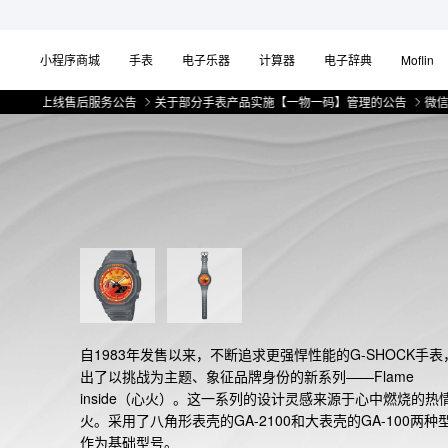
小程序商城
手表
电子乐器
计算器
电子辞典
Moflin
线售后服务公告
关于部分手表产品实施【一物一码】管理的公告
微信小程序上
自1983年发售以来，不断追求更强悍性能的G-SHOCK手表
出了以挑战为主题、象征品牌身份的新系列——Flame 
inside（心火）。这一系列的设计灵感来源于心中燃烧的热
火。采用了八角形表壳的GA-2100和大表壳的GA-100两种
作为基础型号。
