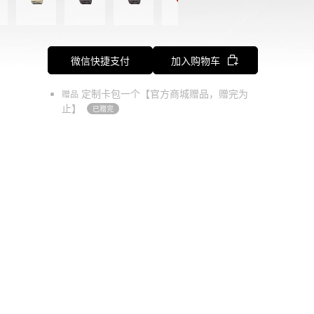
微信快捷支付
加入购物车
定制卡包一个【官方商城赠品，赠完为
赠品
止】
已赠完