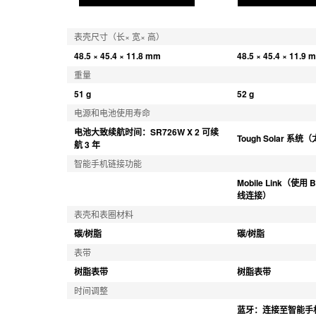
表壳尺寸（长× 宽× 高）
48.5 × 45.4 × 11.8 mm
48.5 × 45.4 × 11.9 
重量
51 g
52 g
电源和电池使用寿命
电池大致续航时间：SR726W X 2 可续
Tough Solar 系
航 3 年
智能手机链接功能
Mobile Link（使用 
线连接）
表壳和表圈材料
碳/树脂
碳/树脂
表带
树脂表带
树脂表带
时间调整
蓝牙：连接至智能手