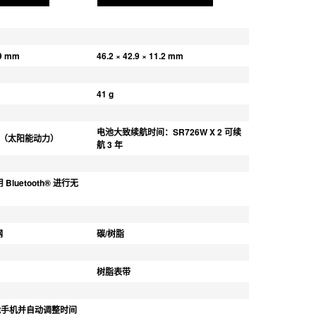
.9 mm
46.2 × 42.9 × 11.2 mm
41 g
电池大致续航时间：SR726W X 2 可续
 系统（太阳能动力）
航 3 年
用 Bluetooth® 进行无
钢
碳/树脂
树脂表带
能手机并自动调整时间