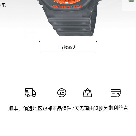
主体配
蓝色
渐变
体配
变镀
烟的
寻找商店
了灰
分期利益点
顺丰、偏远地区包邮
正品保障
7天无理由退换