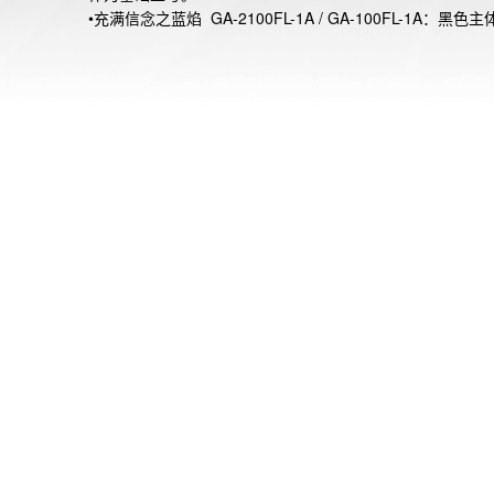
•充满信念之蓝焰  GA-2100FL-1A / GA-100FL-1A：黑色
以模仿白烟效果的灰色渐变涂层，以及代表高温火焰的酷炫
渐变镀层表盘。表带设计灵感来自烟雾，采用黑底搭配灰色
处理。

•释放热情之橘火 GA-2100FL-8A / GA-100FL-8A：灰色主
以模仿黑烟效果的黑色渐变涂层，并通过充满活力的橙色渐
层表盘表达较低温度下的火焰。表带部分，则是基于上升白
形象，选取元素，使用灰色底配上黑色渐变处理。

鲜明的渐变色彩生动展现了热情之火。此外，另外两款采用
色透明表带，黑色渐变涂层的GA-2100FLS-8A4及GA-
2100FLS-8A2。