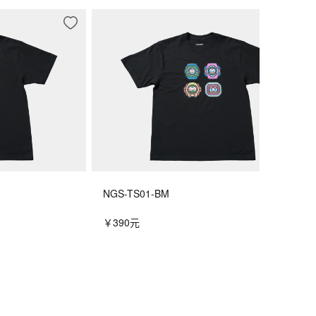
NGS-TS01-BM
￥390元