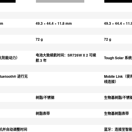
mm
49.3 × 44.4 × 11.8 mm
49.3 × 44.4 × 11
72 g
72 g
电池大致续航时间：SR726W X 2 可续
统（太阳能动力）
Tough Solar
航 3 年
Bluetooth® 进行无
Mobile Link（使
线连接）
树脂/不锈钢
生物基树脂/不锈
树脂表带
生物基树脂表带
机并自动调整时间
蓝牙：连接至智