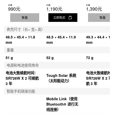
价格
价格
价格
990元
1,190元
1,390元
售罄
立即购买
售罄
表壳尺寸（长× 宽× 高）
48.5 × 45.4 × 11.8 
48.5 × 45.4 × 11.9 
49.3 × 44.4 × 11.
mm
mm
mm
重量
51 g
52 g
72 g
电源和电池使用寿命
电池大致续航时间：
电池大致续航时
Tough Solar 系统
SR726W X 2 可续航 
SR726W X 2 可
（太阳能动力）
3 年
航 3 年
智能手机链接功能
Mobile Link（使用 
Bluetooth® 进行无
线连接）