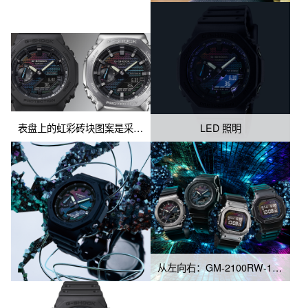
下会带来不一样的视觉体验，足以成为引人注目的时尚单品。 

•最终产品的颜色可能与此处显示的有所不同。
表盘上的虹彩砖块图案是采用了彩虹色渐变沉积工艺、激光蚀刻和彩虹色印刷的组合实现的。
LED 照明
从左向右：GM-2100RW-1A、GA-2100RW-1A、GM-5600RW-1、DW-5600RW-1