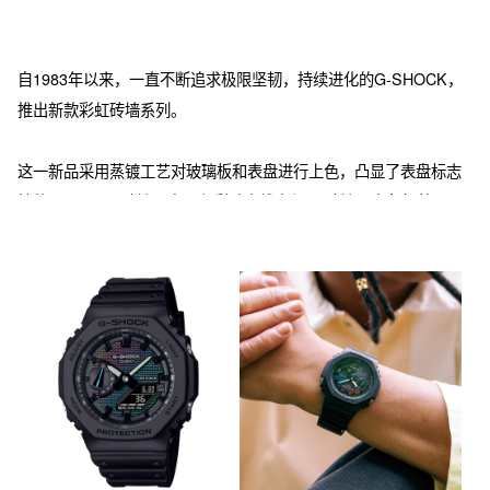
自1983年以来，一直不断追求极限坚韧，持续进化的G-SHOCK，
推出新款彩虹砖墙系列。

这一新品采用蒸镀工艺对玻璃板和表盘进行上色，凸显了表盘标志
性的G-SHOCK砖墙图案，色彩随光线变幻。 砖墙图案象征着G-
SHOCK跨越障碍、不断追求超越极限的坚韧精神。 

基础型号包括标志性的G-SHOCK 5600和八角形表圈的双显2100，
均装饰有初代G-SHOCK型号标志性砖墙图案。 DW-5600RW和
GM-5600RW型号的内表圈经过彩虹色渐变沉积工艺处理，颜色随
着光线角度随机变化。 GA-2100RW和GM-2100RW型号的表盘在
银漆上通过彩虹渐变沉积，利用激光工艺部分剥离，勾勒出下面的
砖墙图案。 在此基础上，GM-5600BRW和GM-2100BRW型号还搭
配了黑色IP涂层金属表圈。通过独特的设计，这一新品在不同角度