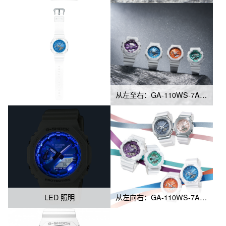
从左至右：GA-110WS-7A、GA-2100WS-7A、GMA-S2100WS-7A、BA-110XWS-7A
LED 照明
从左向右：GA-110WS-7A、BA-110XWS-7A、GM-2100WS-7A、GM-S2100WS-7A、GMA-S2100WS-7A、GA-2100WS-7A