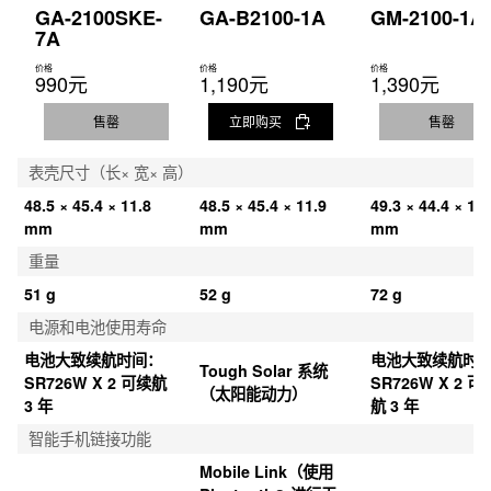
GA-2100SKE-
GA-B2100-1A
GM-2100-1A
7A
价格
价格
价格
990元
1,190元
1,390元
售罄
立即购买
售罄
表壳尺寸（长× 宽× 高）
48.5 × 45.4 × 11.8 
48.5 × 45.4 × 11.9 
49.3 × 44.4 × 11.
mm
mm
mm
重量
51 g
52 g
72 g
电源和电池使用寿命
电池大致续航时间：
电池大致续航时
Tough Solar 系统
SR726W X 2 可续航 
SR726W X 2 可
（太阳能动力）
3 年
航 3 年
智能手机链接功能
Mobile Link（使用 