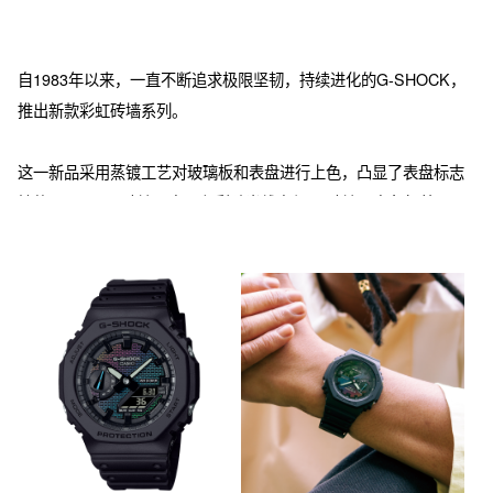
自1983年以来，一直不断追求极限坚韧，持续进化的G-SHOCK，
推出新款彩虹砖墙系列。

这一新品采用蒸镀工艺对玻璃板和表盘进行上色，凸显了表盘标志
性的G-SHOCK砖墙图案，色彩随光线变幻。 砖墙图案象征着G-
SHOCK跨越障碍、不断追求超越极限的坚韧精神。 

基础型号包括标志性的G-SHOCK 5600和八角形表圈的双显2100，
均装饰有初代G-SHOCK型号标志性砖墙图案。 DW-5600RW和
GM-5600RW型号的内表圈经过彩虹色渐变沉积工艺处理，颜色随
着光线角度随机变化。 GA-2100RW和GM-2100RW型号的表盘在
银漆上通过彩虹渐变沉积，利用激光工艺部分剥离，勾勒出下面的
砖墙图案。 在此基础上，GM-5600BRW和GM-2100BRW型号还搭
配了黑色IP涂层金属表圈。通过独特的设计，这一新品在不同角度