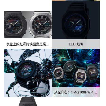
下会带来不一样的视觉体验，足以成为引人注目的时尚单品。 

•最终产品的颜色可能与此处显示的有所不同。
表盘上的虹彩砖块图案是采用了彩虹色渐变沉积工艺、激光蚀刻和彩虹色印刷的组合实现的。
LED 照明
从左向右：GM-2100RW-1A、GA-2100RW-1A、GM-5600RW-1、DW-5600RW-1