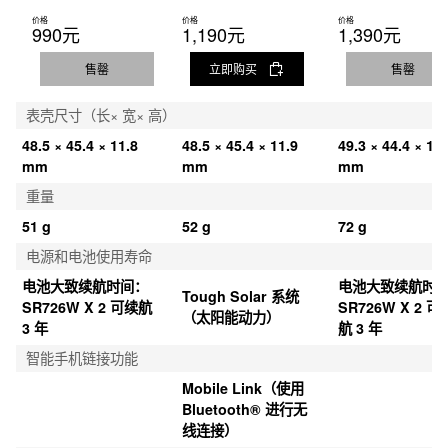
价格
价格
价格
990元
1,190元
1,390元
售罄
立即购买
售罄
表壳尺寸（长× 宽× 高）
48.5 × 45.4 × 11.8 
48.5 × 45.4 × 11.9 
49.3 × 44.4 × 11.
mm
mm
mm
重量
51 g
52 g
72 g
电源和电池使用寿命
电池大致续航时间：
电池大致续航时
Tough Solar 系统
SR726W X 2 可续航 
SR726W X 2 可
（太阳能动力）
3 年
航 3 年
智能手机链接功能
Mobile Link（使用 
Bluetooth® 进行无
线连接）