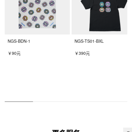
NGS-BDN-1
NGS-TS01-BXL
￥90元
￥390元