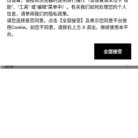
助”、“⼯具” 或“编辑”菜单中）。有关我们如何处理您的个⼈
信息，请参阅我们的隐私政策。
请您选择是否同意。点击【全部接受】及表示您同意平台使
用Cookie。如您不同意，请按右上⽅ X 退出，继续使⽤本平
产品
台。
客户支持
全部接受
资讯
社交媒体
隐私权保护
使用条款
网站地图
联系我们
© 2025 卡西欧（中国）贸易有限公司 CASIO(China) Co., Ltd