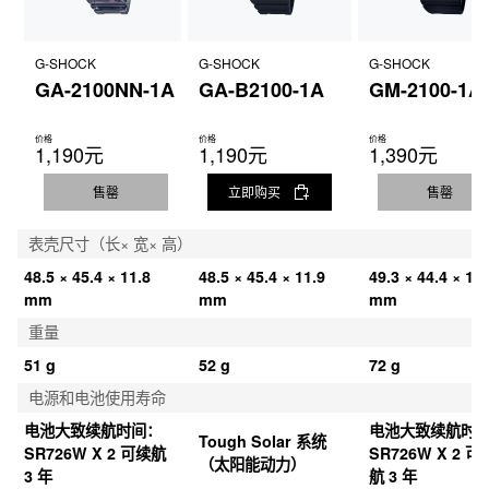
G-SHOCK
G-SHOCK
G-SHOCK
GA-2100NN-1A
GA-B2100-1A
GM-2100-1A
价格
价格
价格
1,190元
1,190元
1,390元
售罄
立即购买
售罄
表壳尺寸（长× 宽× 高）
48.5 × 45.4 × 11.8 
48.5 × 45.4 × 11.9 
49.3 × 44.4 × 11.
mm
mm
mm
重量
51 g
52 g
72 g
电源和电池使用寿命
电池大致续航时间：
电池大致续航时
Tough Solar 系统
SR726W X 2 可续航 
SR726W X 2 可
（太阳能动力）
3 年
航 3 年