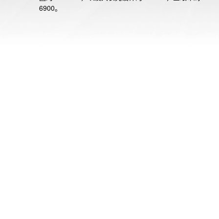
6900。

每个型号都以灰色为基调，象征着暗处的世界，并在表盘部
用了蓄光部件。通过白色的点缀，营造出在单色世界中浮现
的意象。

在暗处，每个型号的表盘上的蓄光部件会显现出来，呈现出
的效果。

这些设计既适用于休闲风格，也可作为职业风格的点缀，展
独特的酷感设计。