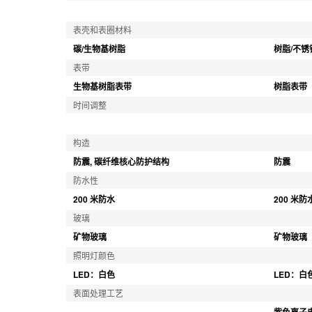
表壳和表圈材料
碳/生物基树脂
树脂/不锈
表带
生物基树脂表带
树脂表带
时间调整
构造
防震, 碳纤维核心防护结构
防震
防水性
200 米防水
200 米防
玻璃
矿物玻璃
矿物玻璃
照明灯颜色
LED：白色
LED：白
表面处理工艺