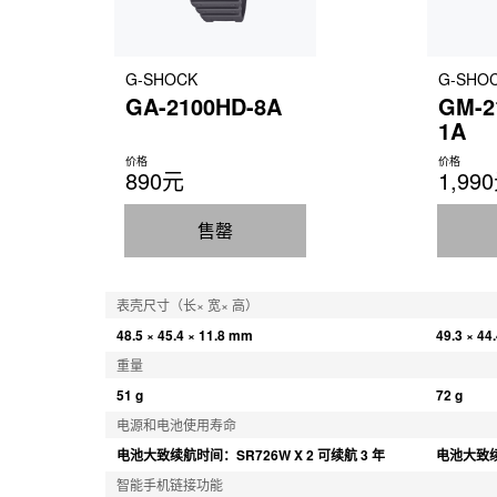
G-SHOCK
G-SHO
GA-2100HD-8A
GM-2
1A
价格
价格
890元
1,99
售罄
表壳尺寸（长× 宽× 高）
48.5 × 45.4 × 11.8 mm
49.3 × 44
重量
51 g
72 g
电源和电池使用寿命
电池大致续航时间：SR726W X 2 可续航 3 年
电池大致续航
智能手机链接功能