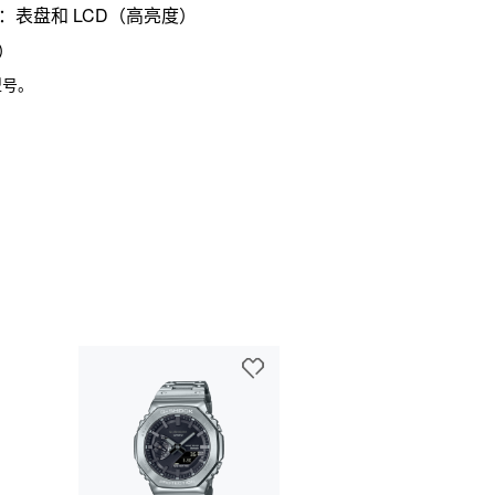
HD：表盘和 LCD
（高亮度）
）
 型号。