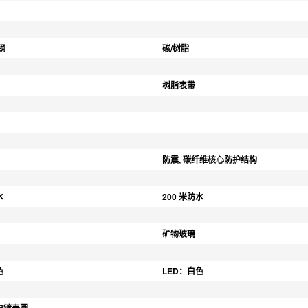
钢
碳/树脂
树脂表带
防震, 碳纤维核心防护结构
水
200 米防水
矿物玻璃
色
LED：白色