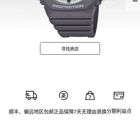
分采
的光
酷炫
现出
寻找商店
分期利益点
顺丰、偏远地区包邮
正品保障
7天无理由退换