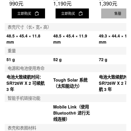
990元
1,190元
1,390元
立即购买
立即购买
售罄
表壳尺寸（长× 宽× 高）
48.5 × 45.4 × 11.8 
48.5 × 45.4 × 11.9 
49.3 × 44.4 × 11.
mm
mm
mm
重量
51 g
52 g
72 g
电源和电池使用寿命
电池大致续航时间：
电池大致续航时
Tough Solar 系统
SR726W X 2 可续航 
SR726W X 2 可
（太阳能动力）
3 年
航 3 年
智能手机链接功能
Mobile Link（使用 
Bluetooth® 进行无
线连接）
表壳和表圈材料