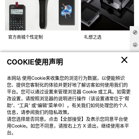
官方商城个性定制
礼想之选
COOKIE使用声明
本网站 使⽤Cookie来收集您的浏览⾏为数据，以便能辨识
您、提供您客制化的体验并更好地了解访客如何使⽤我们的
平台。您可以通过设置来管理浏览器 Cookie 或⼯具。如需更
改设置，请按照浏览器的说明进⾏操作（该设置通常位于“帮
助”、“⼯具” 或“编辑”菜单中）。有关我们如何处理您的个⼈
信息，请参阅我们的隐私政策。
产品
请您选择是否同意。点击【全部接受】及表示您同意平台使
用Cookie。如您不同意，请按右上⽅ X 退出，继续使⽤本平
台。
客户支持