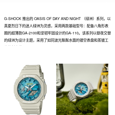
G-SHOCK 推出的 OASIS OF DAY AND NIGHT （绿洲）系列，以
真夏烈日下的迷人绿洲为灵感，采用两款基础型号：配备八角形表
圈的超薄款GA-2100和坚韧牢固设计的GA-110。该系列以昼夜交替
的绿洲为设计主题，采用了如同波光粼粼水面的镂空表盘和蒸镀工
艺的刻度线。

OASIS OF DAY AND NIGHT （绿洲） 系列中的沙色表款象征着白
天的绿洲，而深灰色表款则代表着夜晚的绿洲。为了配合这一主
题，表盘颜色分别采用了不同浓度的蓝色和绿色。该系列的设计灵
感源自冒险途中偶遇的绿洲，与G-SHOCK敢于挑战的品牌精神契
合，适合如今都市流行的轻户外运动，是一款易于搭配的季节性配
色手表。