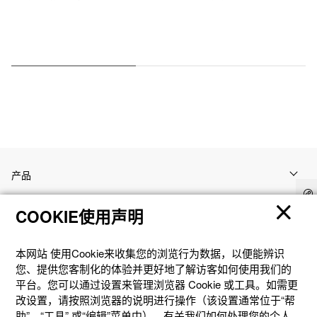
产品
COOKIE使用声明
客户支持
本网站 使⽤Cookie来收集您的浏览⾏为数据，以便能辨识
资讯
您、提供您客制化的体验并更好地了解访客如何使⽤我们的
平台。您可以通过设置来管理浏览器 Cookie 或⼯具。如需更
改设置，请按照浏览器的说明进⾏操作（该设置通常位于“帮
社交媒体
助”、“⼯具” 或“编辑”菜单中）。有关我们如何处理您的个⼈