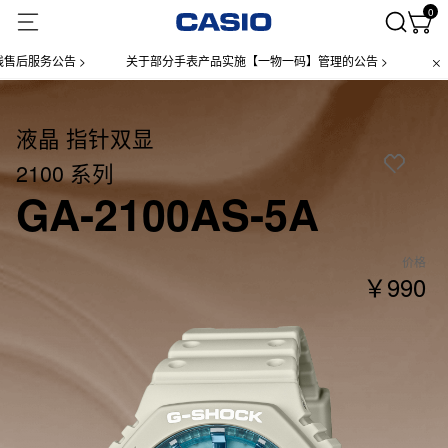
0
服务公告 >
关于部分手表产品实施【一物一码】管理的公告 >
微信小程
液晶 指针双显
2100 系列
GA-2100AS-5A
价格
￥990