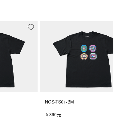
NGS-TS01-BM
￥390元