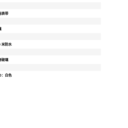
脂表带
震
0 米防水
物玻璃
ED：白色