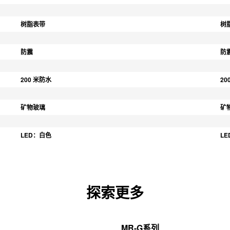
树脂表带
树
防震
防
200 米防水
20
矿物玻璃
矿
LED：白色
L
探索更多
MR-G系列