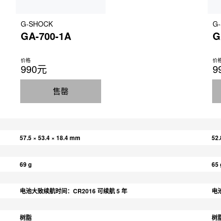
G-SHOCK
G
GA-700-1A
G
价格
价
990元
9
售罄
57.5 × 53.4 × 18.4 mm
52.
69 g
65 
电池大致续航时间：CR2016 可续航 5 年
电池
树脂
树