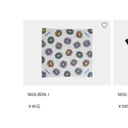
NGS-BDN-1
NGS-
￥90元
￥39