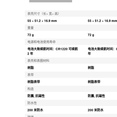
表壳尺寸（长× 宽× 高）
55 × 51.2 × 16.9 mm
55 × 51.2 × 16.9 m
重量
72 g
72 g
电源和电池使用寿命
电池大致续航时间：CR1220 可续航 
电池大致续航时间：CR
2 年
年
表壳和表圈材料
树脂
树脂
表带
树脂表带
树脂表带
构造
防震, 抗磁性
防震, 抗磁性
防水性
200 米防水
200 米防水
玻璃