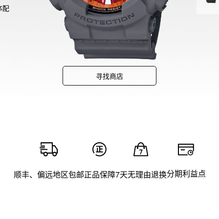
主体配
蓝色
渐变
体配
变镀
烟的
寻找商店
用了灰
分期利益点
顺丰、偏远地区包邮
正品保障
7天无理由退换