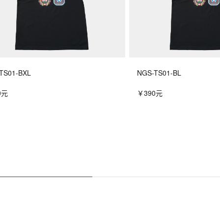
TS01-BXL
NGS-TS01-BL
0元
￥390元