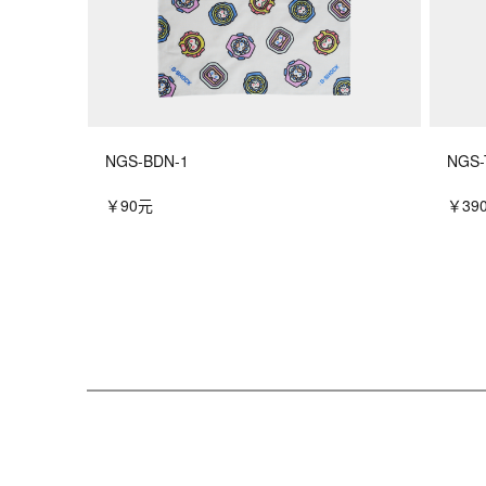
NGS-BDN-1
NGS-
￥90元
￥39