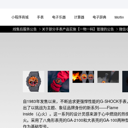
小程序商城
手表
电子乐器
计算器
电子辞典
Moflin
线售后服务公告
关于部分手表产品实施【一物一码】管理的公告
微信小程序上
自1983年发售以来，不断追求更强悍性能的G-SHOCK手表
出了以挑战为主题、象征品牌身份的新系列——Flame 
inside（心火）。这一系列的设计灵感来源于心中燃烧的热
火。采用了八角形表壳的GA-2100和大表壳的GA-100两种
作为基础型号。
