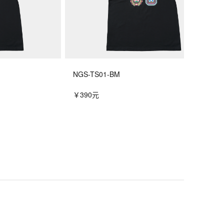
NGS-TS01-BM
￥390元