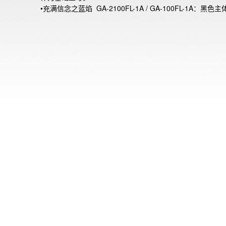
•充满信念之蓝焰  GA-2100FL-1A / GA-100FL-1A：黑色
以模仿白烟效果的灰色渐变涂层，以及代表高温火焰的酷炫
渐变镀层表盘。表带设计灵感来自烟雾，采用黑底搭配灰色
处理。

•释放热情之橘火 GA-2100FL-8A / GA-100FL-8A：灰色主
以模仿黑烟效果的黑色渐变涂层，并通过充满活力的橙色渐
层表盘表达较低温度下的火焰。表带部分，则是基于上升白
形象，选取元素，使用灰色底配上黑色渐变处理。

鲜明的渐变色彩生动展现了热情之火。 此外，另外两款采
色透明表带，黑色渐变涂层的GA-2100FLS-8A4及GA-
2100FLS-8A2。