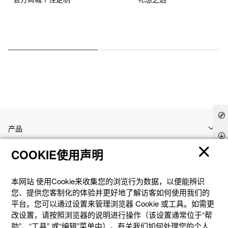
产品
COOKIE使用声明
客户支持
本网站 使⽤Cookie来收集您的浏览⾏为数据，以便能辨识
资讯
您、提供您客制化的体验并更好地了解访客如何使⽤我们的
平台。您可以通过设置来管理浏览器 Cookie 或⼯具。如需更
改设置，请按照浏览器的说明进⾏操作（该设置通常位于“帮
社交媒体
助”、“⼯具” 或“编辑”菜单中）。有关我们如何处理您的个⼈