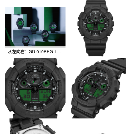
从左向右：GD-010BEG-1、GA-B2100BEG-1A、GA-100BEG-1A、GA-B010BEG-1A、GA-700BEG-1A