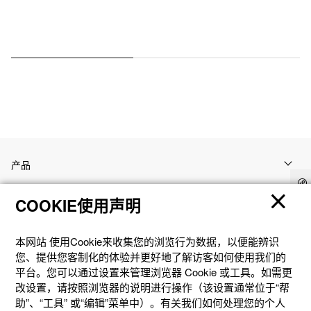
产品
COOKIE使用声明
客户支持
本网站 使⽤Cookie来收集您的浏览⾏为数据，以便能辨识
资讯
您、提供您客制化的体验并更好地了解访客如何使⽤我们的
平台。您可以通过设置来管理浏览器 Cookie 或⼯具。如需更
改设置，请按照浏览器的说明进⾏操作（该设置通常位于“帮
社交媒体
助”、“⼯具” 或“编辑”菜单中）。有关我们如何处理您的个⼈