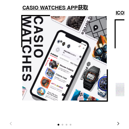
CASIO WATCHES APP获取
ICON