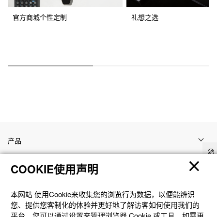
官方商城个性定制
礼想之选
产品
COOKIE使用声明
客户支持
本网站 使⽤Cookie来收集您的浏览⾏为数据，以便能辨识
资讯
您、提供您客制化的体验并更好地了解访客如何使⽤我们的
平台。您可以通过设置来管理浏览器 Cookie 或⼯具。如需更