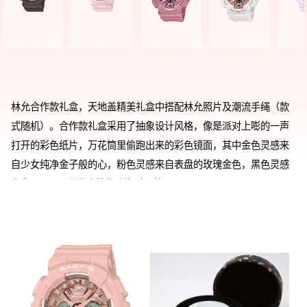
林允合作款礼盒，天地盖精美礼盒中搭配林允照片及潮流手绳（款
式随机）。合作款礼盒采用了抽象设计风格，像是派对上嘭的一声
打开的彩色纸片，万花筒里偷跑出来的彩色镜面，其中金色灵感来
自少女纯净金子般的心，粉色灵感来自表盘的玫瑰金色，黑色灵感
来自BABY-G所代表的街头潮酷风格。