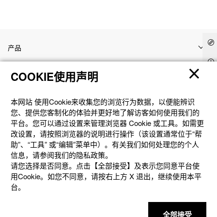
产品
COOKIE使用声明
客户支持
本网站 使⽤Cookie来收集您的浏览⾏为数据，以便能辨识
资讯
您、提供您客制化的体验并更好地了解访客如何使⽤我们的
平台。您可以通过设置来管理浏览器 Cookie 或⼯具。如需更
改设置，请按照浏览器的说明进⾏操作（该设置通常位于“帮
社交媒体
助”、“⼯具” 或“编辑”菜单中）。有关我们如何处理您的个⼈
信息，请参阅我们的隐私政策。
请您选择是否同意。点击【全部接受】及表示您同意平台使
用Cookie。如您不同意，请按右上⽅ X 退出，继续使⽤本平
台。
隐私权保护
使用条款
网站地图
联系我们
© 2025 卡西欧（中国）贸易有限公司 CASIO(China) Co., Ltd
全部接受