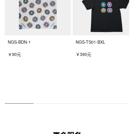
NGS-BDN-1
NGS-TS01-BXL
￥90元
￥390元