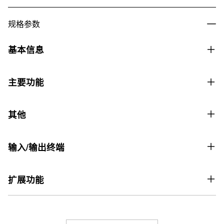
规格参数
基本信息
价格
主要功能
价格8,999元
声学模拟器
键盘
其他
・ 88 键数码逐级响应

SSH智能逐级配重键盘
・ 琴锤响应（4 个级别，音色，关）

顶盖打开/关闭
・ 释键响应

键数
输入/输出终端
・ 琴弦共鸣（4 个级别，音色，关）

是（1 个级别）
88
・ 制音共鸣（4 个级别，音色，关）

USB 端口
个人音乐会
・ 击键噪音（4 个级别，音色，关）

扩展功能
力度感应
・ 制音器噪音（4 个级别，音色，关）

是（类型 A、类型 B）
应用程序：CASIO MUSIC SPACE
5 级力度感应，可关闭
・ 琴盖模拟器（4 个级别，音色）
连接至应用程序
三踏板接口
耳机模式
音源
音效
是 (CASIO MUSIC SPACE) 遥控器
是