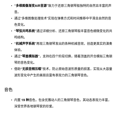
“多维图像渐变AiR音源”
致力于还原三角钢琴般独特的自然且丰富的声
音。
通过“多维图像处理技术”实现在弹奏方式和时间推移中平滑且自然的音
色变化。
“琴弦共鸣系统”
通过详细分析、还原三角钢琴般丰富音色细微变化的共
鸣结构。
“机械声学系统”
再现三角钢琴发出的各种机械音效，创造更真实的演奏
体验。
通过
“琴盖模拟器”
，支持在四个阶段切换，随着顶盖的开合模拟三角钢
琴的音色变化。
借助
“无损音频压缩”
技术，防止原始音波形质量的损害，实现从大容量
波形变化中产生的美丽且富有表现力的三角钢琴音色。
音色
内置
19 种
音色，包含优雅动人的三角钢琴音色，其动态表现力丰富，
深受世界各地钢琴家的珍爱。