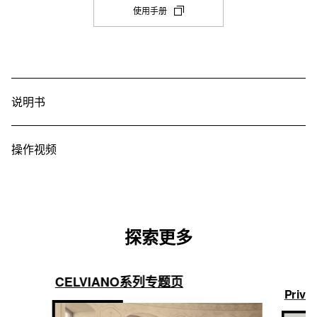
是
(在
多维图像渐变AiR音源
・ 音效模式：音乐厅模拟（4 种类型）/混响（4 种类型），环绕
使用手册
新
连接至蓝牙
声，关

耳机/输出
双钢琴模式
选
复音数
・合唱（4 个级别，音色）

・随附：蓝牙MIDI 和音频适配器 (WU-BT10) 

项
2：立体声标准耳机插孔（TRS 耳机）
是
・亮度 

・蓝牙音频配置文件：A2DP，编解码器：SBC

192
卡
・DSP（为部分音色预设）
中
・蓝牙 MIDI 配置文件：GATT (MIDI over Bluetooth® Low 
音量同步均衡
打
音色数
Energy)
叠加/分割
开)
说明书
是
19
MIDI
是
其他
课程功能
是（使用蓝牙 MIDI 和音频适配器或 USB 端口 B）
八度音升降
操作视频
・触控按键：6 个（音色选择按键：1 个）

・内置乐曲：60 首

・滑动式键盘盖（带缓冲）

-2 八度音 ~ 0 ~ +2 八度音
・课程功能：声部开/关（声部选择：右手、左手、双手）

・自动关机

・乐曲扩展（用户乐曲）：10 首乐曲（最多）每首乐曲最大约为 
・自动恢复

移调
100 KB

・操作锁（开/关/自动）
・示范曲：1
-12 半音 ~ 0 ~ +12 半音
探索更多
录音功能
微调
[MIDI 录音]

A4 = 415.5 Hz ~ 440.0 Hz ~ 465.9 Hz
CELVIANO系列专题页
2 首曲目（1 首系统曲目 ＋ 1 首独奏曲目），1 首乐曲

Privi
音律
实时录音，回放

[音频录音]
