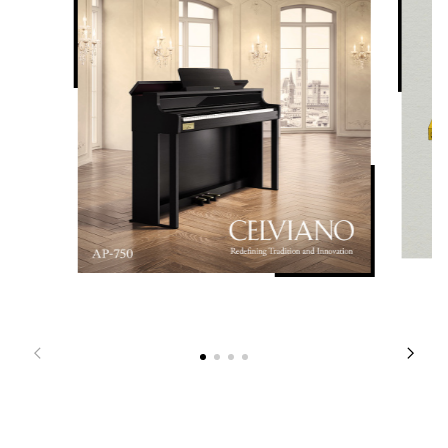
平均律 + 16 种变化
USB 存储器容量：最多 99 首乐曲，每首乐曲大约 25 分钟
节拍器
踏板
关，1 至 9 拍；速度范围：20 至 255

・内置三踏板（随附）：制音（2 个级别，关）、柔音（2 个级别，
速度标记设置、打拍速度
关）、抽选延音

・半踏板操作：是
音频播放
是
扬声器
・尺寸：12cm x 2・扬声器系统：2 通道/2 扬声器
功放
20W+20W（最大输出）
电源
[交流适配器]

AD-E24250LW
功率
20W