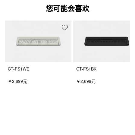
您可能会喜欢
尺寸
1,401ｘ440ｘ869 mm（不含谱架）
重量
47.1 kg
颜色
棕色
CT-FS1WE
CT-FS1BK
配件
蓝牙MIDI 和音频适配器 (WU-BT10)、谱架、交流适配器 (AD-
￥2,699元
￥2,699元
E24250LW)、耳机挂钩