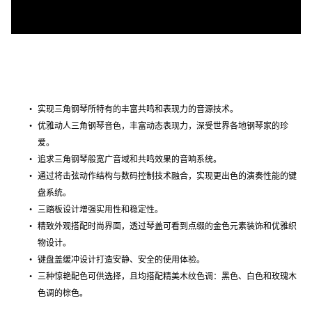
实现三角钢琴所特有的丰富共鸣和表现力的音源技术。
优雅动人三角钢琴音色，丰富动态表现力，深受世界各地钢琴家的珍
爱。
追求三角钢琴般宽广音域和共鸣效果的音响系统。
通过将击弦动作结构与数码控制技术融合，实现更出色的演奏性能的键
盘系统。
三踏板设计增强实用性和稳定性。
精致外观搭配时尚界面，透过琴盖可看到点缀的金色元素装饰和优雅织
物设计。
键盘盖缓冲设计打造安静、安全的使用体验。
三种惊艳配色可供选择，且均搭配精美木纹色调：黑色、白色和玫瑰木
色调的棕色。