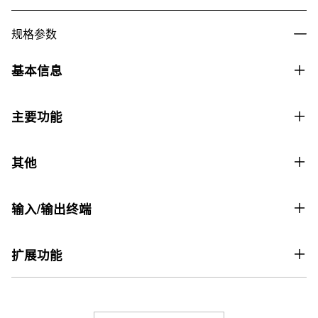
规格参数
基本信息
价格
主要功能
价格8,999元
声学模拟器
键盘
其他
・ 88 键数码逐级响应

SSH智能逐级配重键盘
・ 琴锤响应（4 个级别，音色，关）

顶盖打开/关闭
・ 释键响应

键数
输入/输出终端
・ 琴弦共鸣（4 个级别，音色，关）

是（1 个级别）
88
・ 制音共鸣（4 个级别，音色，关）

USB 端口
个人音乐会
・ 击键噪音（4 个级别，音色，关）

扩展功能
力度感应
・ 制音器噪音（4 个级别，音色，关）

是（类型 A、类型 B）
应用程序：CASIO MUSIC SPACE
5 级力度感应，可关闭
・ 琴盖模拟器（4 个级别，音色）
连接至应用程序
三踏板接口
耳机模式
音源
音效
是 (CASIO MUSIC SPACE) 遥控器
是