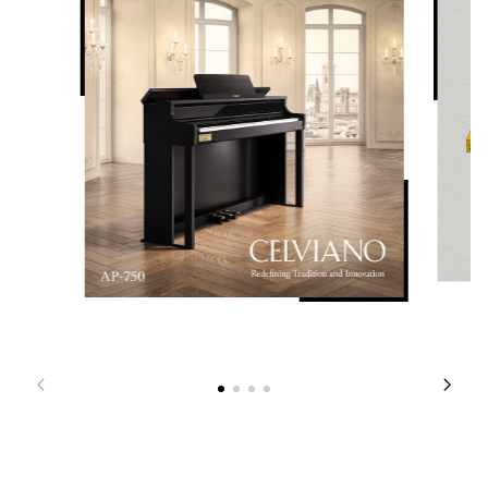
平均律 + 16 种变化
USB 存储器容量：最多 99 首乐曲，每首乐曲大约 25 分钟
节拍器
踏板
关，1 至 9 拍；速度范围：20 至 255

・内置三踏板（随附）：制音（2 个级别，关）、柔音（2 个级别，
速度标记设置、打拍速度
关）、抽选延音

・半踏板操作：是
音频播放
是
扬声器
・尺寸：12cm x 2・扬声器系统：2 通道/2 扬声器
功放
20W+20W（最大输出）
电源
[交流适配器]

AD-E24250LW
功率
20W