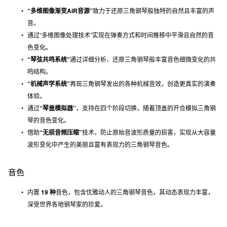
“多维图像渐变AiR音源”
致力于还原三角钢琴般独特的自然且丰富的声
音。
通过“多维图像处理技术”实现在弹奏方式和时间推移中平滑且自然的音
色变化。
“琴弦共鸣系统”
通过详细分析、还原三角钢琴般丰富音色细微变化的共
鸣结构。
“机械声学系统”
再现三角钢琴发出的各种机械音效，创造更真实的演奏
体验。
通过
“琴盖模拟器”
，支持在四个阶段切换，随着顶盖的开合模拟三角钢
琴的音色变化。
借助
“无损音频压缩”
技术，防止原始音波形质量的损害，实现从大容量
波形变化中产生的美丽且富有表现力的三角钢琴音色。
音色
内置
19 种
音色，包含优雅动人的三角钢琴音色，其动态表现力丰富，
深受世界各地钢琴家的珍爱。