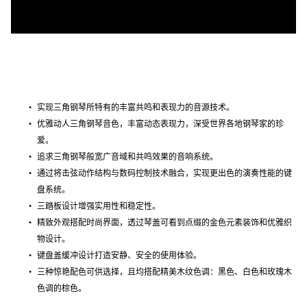
实现三角钢琴所特有的丰富共鸣和表现力的音源技术。
优雅动人三角钢琴音色，丰富动态表现力，深受世界各地钢琴家的珍
爱。
追求三角钢琴般宽广音域和共鸣效果的音响系统。
通过将击弦动作结构与数码控制技术融合，实现更出色的演奏性能的键
盘系统。
三踏板设计增强实用性和稳定性。
精致外观搭配时尚界面，透过琴盖可看到点缀的金色元素装饰和优雅织
物设计。
键盘盖缓冲设计打造安静、安全的使用体验。
三种惊艳配色可供选择，且均搭配精美木纹色调：黑色、白色和玫瑰木
色调的棕色。