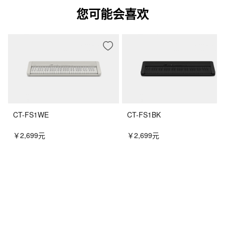
您可能会喜欢
尺寸
1,401ｘ440ｘ869 mm（不含谱架）
重量
47.1 kg
颜色
黑色
CT-FS1WE
CT-FS1BK
配件
蓝牙MIDI 和音频适配器 (WU-BT10)、谱架、交流适配器 (AD-
￥2,699元
￥2,699元
E24250LW)、耳机挂钩