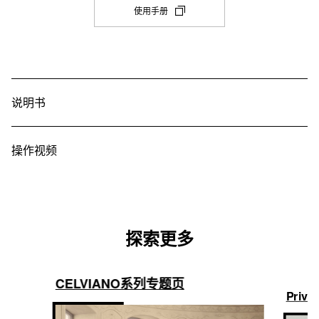
是
(在
多维图像渐变AiR音源
・ 音效模式：音乐厅模拟（4 种类型）/混响（4 种类型），环绕
使用手册
新
连接至蓝牙
声，关

耳机/输出
双钢琴模式
选
复音数
・合唱（4 个级别，音色）

・随附：蓝牙MIDI 和音频适配器 (WU-BT10) 

项
2：立体声标准耳机插孔（TRS 耳机）
是
・亮度 

・蓝牙音频配置文件：A2DP，编解码器：SBC

192
卡
・DSP（为部分音色预设）
中
・蓝牙 MIDI 配置文件：GATT (MIDI over Bluetooth® Low 
音量同步均衡
打
音色数
Energy)
叠加/分割
开)
说明书
是
19
MIDI
是
其他
课程功能
是（使用蓝牙 MIDI 和音频适配器或 USB 端口 B）
八度音升降
操作视频
・触控按键：6 个（音色选择按键：1 个）

・内置乐曲：60 首

・滑动式键盘盖（带缓冲）

-2 八度音 ~ 0 ~ +2 八度音
・课程功能：声部开/关（声部选择：右手、左手、双手）

・自动关机

・乐曲扩展（用户乐曲）：10 首乐曲（最多）每首乐曲最大约为 
・自动恢复

移调
100 KB

・操作锁（开/关/自动）
・示范曲：1
-12 半音 ~ 0 ~ +12 半音
探索更多
录音功能
微调
[MIDI 录音]

A4 = 415.5 Hz ~ 440.0 Hz ~ 465.9 Hz
CELVIANO系列专题页
2 首曲目（1 首系统曲目 ＋ 1 首独奏曲目），1 首乐曲

Privi
音律
实时录音，回放

[音频录音]
