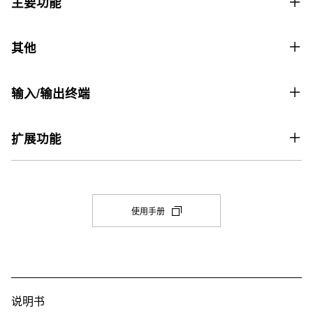
主要功能
价格7,999元
声学模拟器
键盘
其他
・ 88 键数码逐级响应

SSH智能逐级配重键盘
・ 琴锤响应（4 个级别，音色，关）

个人音乐会
・ 释键响应

键数
输入/输出终端
・ 琴弦共鸣（4 个级别，音色，关）

应用程序：CASIO MUSIC SPACE
88
・ 制音共鸣（4 个级别，音色，关）

USB 端口
耳机模式
・ 击键噪音（4 个级别，音色，关）

扩展功能
力度感应
・ 制音器噪音（4 个级别，音色，关）
是（类型 A、类型 B）
是
5 级力度感应，可关闭
连接至应用程序
音效
三踏板接口
双钢琴模式
音源
是 (CASIO MUSIC SPACE) 遥控器功能
・ 音效模式：音乐厅模拟（4 种类型）/混响（4 种类型），环绕
是
是
(在
多维图像渐变AiR音源
声，关

使用手册
新
连接至蓝牙
・合唱（4 个级别，音色）

耳机/输出
音量同步均衡
选
复音数
・亮度 

・随附：蓝牙MIDI 和音频适配器 (WU-BT10) 

项
2：立体声标准耳机插孔（TRS 耳机）
是
・DSP（为部分音色预设）
・蓝牙音频配置文件：A2DP，编解码器：SBC

192
卡
中
・蓝牙 MIDI 配置文件：GATT (MIDI over Bluetooth® Low 
其他
叠加/分割
打
音色数
Energy)
开)
说明书
・触控按键：6 个（音色选择键：1 个）

是
19