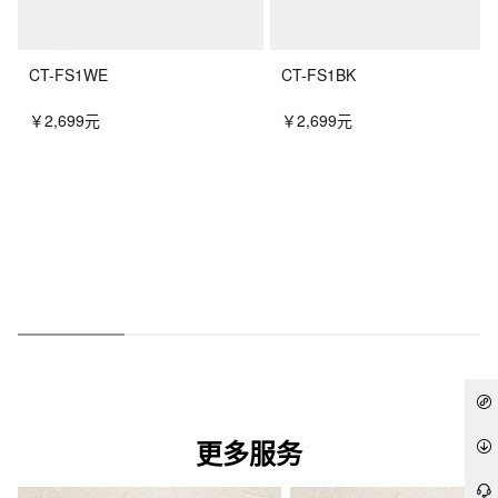
黑色
配件
CT-FS1WE
CT-FS1BK
蓝牙MIDI 和音频适配器 (WU-BT10)、谱架、交流适配器 (AD-
E24250LW)
￥2,699元
￥2,699元
更多服务