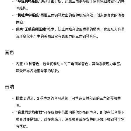
“琴弦共鸣系统”
通过详细分析、还原三角钢琴般丰富音色细微变化的共
鸣结构。
“机械声学系统”再现
三角钢琴发出的各种机械音效，创造更真实的演奏
体验。
借助
“无损音频压缩”
技术，防止原始音波形质量的损害，实现从大容量
波形变化中产生的美丽且富有表现力的三角钢琴音色。
音色
内置
19 种音色
，包含优雅动人的三角钢琴音色，其动态表现力丰富，
深受世界各地钢琴家的珍爱。
音响
搭载 2 通道、2 扬声器的音响系统，可营造自然和谐的三角钢琴般共
鸣。
“音量同步均衡器”
可在各频率范围内提供均衡的声音，即便在低音量下
弹奏时亦是如此，对在家练习、深夜弹奏或在安静的环境下弹钢琴非常
有帮助。