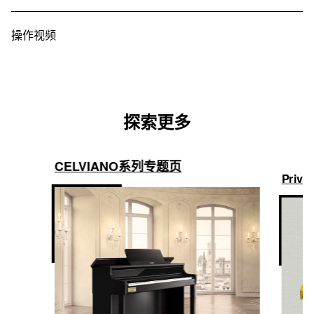
MIDI
・滑动式键盘盖（带缓冲）

・自动关机

八度音升降
课程功能
是（使用蓝牙 MIDI 和音频适配器或 USB 端口 B）
・自动恢复

操作视频
-2 八度音 ~ 0 ~ +2 八度音
・内置乐曲：60 首

・操作锁（开/关/自动）
・课程功能：声部开/关（声部选择：右手、左手、双手）

移调
・乐曲扩展（用户乐曲）：10 首乐曲（最多）每首乐曲最大约为 
100 KB

-12 半音 ~ 0 ~ +12 半音
・示范曲：1
探索更多
微调
录音功能
A4 = 415.5 Hz ~ 440.0 Hz ~ 465.9 Hz
[MIDI 录音]

CELVIANO系列专题页
音律
2 首曲目（1 首系统曲目 ＋ 1 首独奏曲目），1 首乐曲

Privi
实时录音，回放

平均律 + 16 种变化
[录音]

USB 存储器容量：最多 99 首乐曲，每首乐曲大约 25 分钟
节拍器
关，1 至 9 拍；速度范围：20 至 255

踏板
速度标记设置、打拍速度
・3 踏板（随附）：制音（2 个级别，关）、柔音、抽选延音

・半踏板操作：是
音频播放
是
扬声器