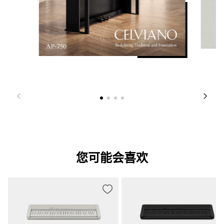
・尺寸：12cm x 2・扬声器系统：2 通道/2 扬声器
功放
20W+20W（最大输出）
电源
[交流适配器]

AD-E24250LW
功率
20W
尺寸
您可能会喜欢
1,393ｘ299ｘ802 mm（不含谱架）
重量
34kg
颜色