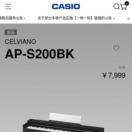
0
务公告 >
关于部分手表产品实施【一物一码】管理的公告 >
微信小程序
新品
CELVIANO
AP-S200BK
价格
￥7,999