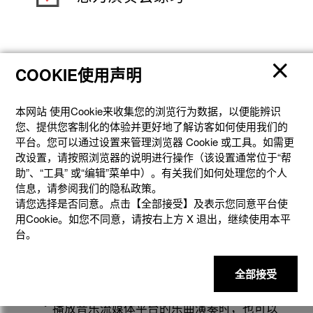
COOKIE使用声明
平凡的演奏，非凡的体验。
在家中享受演奏会氛围的弹奏体
本网站 使⽤Cookie来收集您的浏览⾏为数据，以便能辨识
您、提供您客制化的体验并更好地了解访客如何使⽤我们的
平台。您可以通过设置来管理浏览器 Cookie 或⼯具。如需更
验
改设置，请按照浏览器的说明进⾏操作（该设置通常位于“帮
助”、“⼯具” 或“编辑”菜单中）。有关我们如何处理您的个⼈
信息，请参阅我们的隐私政策。
连接乐器产品进行演奏、分析智能手机/平板电脑
请您选择是否同意。点击【全部接受】及表示您同意平台使
中的乐曲，根据乐曲的气氛自动呈现观众鼓掌、
用Cookie。如您不同意，请按右上⽅ X 退出，继续使⽤本平
台。
欢呼等效果。
具有临场感的出色演奏体验，可以增加弹奏乐器
全部接受
的乐趣。
播放音乐流媒体平台的乐曲演奏时，也可以