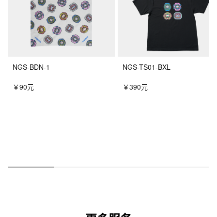
NGS-BDN-1
NGS-TS01-BXL
￥90元
￥390元