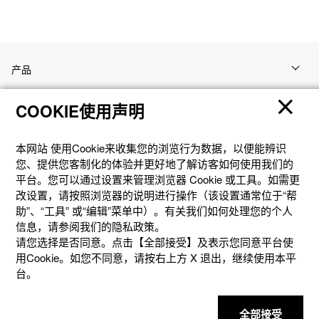
产品
COOKIE使用声明
客户支持
本网站 使⽤Cookie来收集您的浏览⾏为数据，以便能辨识
资讯
您、提供您客制化的体验并更好地了解访客如何使⽤我们的
平台。您可以通过设置来管理浏览器 Cookie 或⼯具。如需更
改设置，请按照浏览器的说明进⾏操作（该设置通常位于“帮
社交媒体
助”、“⼯具” 或“编辑”菜单中）。有关我们如何处理您的个⼈
信息，请参阅我们的隐私政策。
请您选择是否同意。点击【全部接受】及表示您同意平台使
用Cookie。如您不同意，请按右上⽅ X 退出，继续使⽤本平
台。
隐私权保护
使用条款
网站地图
联系我们
© 2025 卡西欧（中国）贸易有限公司 CASIO(China) Co., Ltd
全部接受