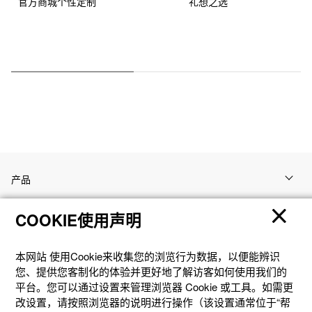
官方商城个性定制
礼想之选
产品
COOKIE使用声明
客户支持
本网站 使⽤Cookie来收集您的浏览⾏为数据，以便能辨识
资讯
您、提供您客制化的体验并更好地了解访客如何使⽤我们的
平台。您可以通过设置来管理浏览器 Cookie 或⼯具。如需更
改设置，请按照浏览器的说明进⾏操作（该设置通常位于“帮
社交媒体