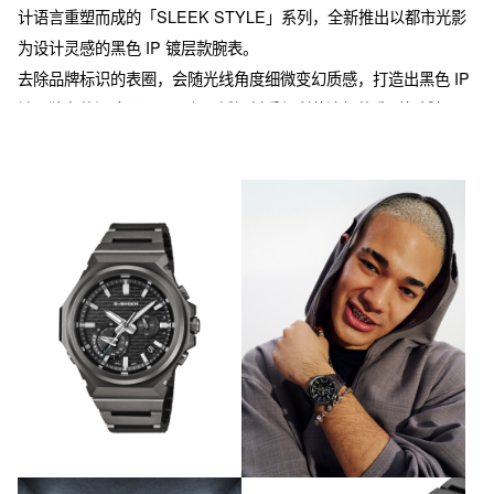
计语言重塑而成的「SLEEK STYLE」系列，全新推出以都市光影
为设计灵感的黑色 IP 镀层款腕表。
去除品牌标识的表圈，会随光线角度细微变幻质感，打造出黑色 IP 
镀层独有的深邃肌理。黑色不锈钢材质与利落流畅的造型相辅相
成，凸显出都市化的精致格调。
不锈钢表带采用拉丝与镜面抛光双重工艺，于沉稳质感中彰显出众
气场。三折式表扣兼顾规整外观与稳固佩戴性能。此外，本款腕表
从底盖、侧键、表冠、三折式表扣到固定螺丝，全部采用黑色 IP 镀
层处理，严苛细节，成就全黑外观。
承袭初代 G‑SHOCK「DW‑5000C」的表圈设计与砖块纹理，于简
约设计中融入运动风格元素。金属表圈抵御外部冲击，碳纤维强化
树脂表壳保护内部机芯。同时，通过玻璃贴合工艺与小型化机芯的
运用，在保持防震结构的同时，有效控制腕表厚度与重量，带来舒
适佩戴体验与出色实用性。
全黑金属表身可自然适配商务、休闲等多种穿搭风格，适配各类生
活场景。将坚韧性能与精致格调相结合，打造出 G‑SHOCK 专属的