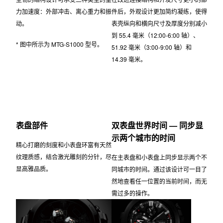
简单易用
准确计时
可通过智能手机应用程序轻松操作手
®
利用 Bluetooth
和全球六局电波信
表
号接收实现准确计时
3G 防护构造
精简尺寸
坚韧的结构设计可承受三种类型的重
在改进连接结构和开发尺寸更小的部
力加速度：外部冲击、离心重力和振
件后，外观设计更加简约凝练，使得
动。
表壳纵向和横向尺寸及厚度分别减小
到 55.4 毫米（12:00-6:00 轴）、
* 图中所示为 MTG-S1000 型号。
51.92 毫米（3:00-9:00 轴）和
14.39 毫米。