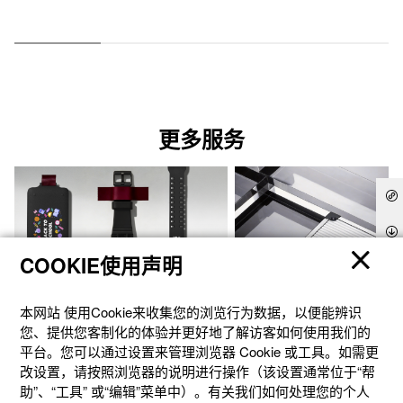
更多服务
COOKIE使用声明
本网站 使⽤Cookie来收集您的浏览⾏为数据，以便能辨识
您、提供您客制化的体验并更好地了解访客如何使⽤我们的
平台。您可以通过设置来管理浏览器 Cookie 或⼯具。如需更
改设置，请按照浏览器的说明进⾏操作（该设置通常位于“帮
助”、“⼯具” 或“编辑”菜单中）。有关我们如何处理您的个⼈
官方商城个性定制
礼想之选