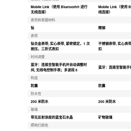
Mobile Link（使用 Bluetooth® 进行
Mobile Link（使用 
无线连接）
线连接）
表壳和表圈材料
钛
精钢
表带
钛合金表带, 实心表带, 紧密锁定，1 次
不锈钢表带, 实心表
按压，三折式表扣
扣
时间调整
蓝牙：连接至智能手机并自动调整时
蓝牙：连接至智能手
间, 无线电控制手表；多波段 6
构造
防震
防震
防水性
200 米防水
200 米防水
玻璃
带无反射涂层的蓝宝石水晶
矿物玻璃
照明灯颜色