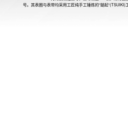
号。其表圈与表带均采用工匠纯手工锤炼的“鎚起“(TSUIKI)
打造。在鎚起工艺中，”错落有致而不杂乱”被视为至高境界
过富有韵律又不失秩序的敲击，使每个部件都呈现出独一无
质感纹理。鎚起工艺大师渡边和也运用娴熟技艺打造的锤纹
面，蕴含着机器加工无法复刻的力道和细腻质感。这些充满
然韵律”的锤纹，赋予手表蓬勃的生命力。

MRG-B5000HT是ICONIC小方块首次采用锤纹工艺设计，
用了约为纯钛硬度3倍的DAT55G钛合金材质打造了表圈与
带，并施以DLC涂层处理，使手表表面的耐磨性得到显著提升
*鎚起：日本传统金属加工技法，通过反复锤击金属实现造