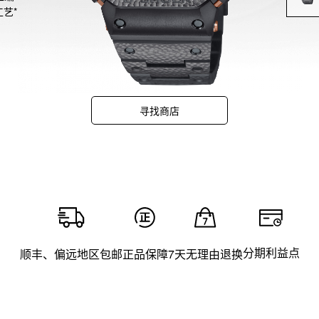
工艺*
，通
二的
饰
“自
并采
寻找商店
表
。

型
分期利益点
顺丰、偏远地区包邮
正品保障
7天无理由退换