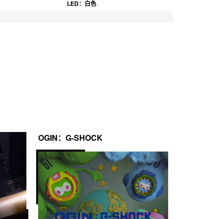
LED：白色
OGIN：G-SHOCK