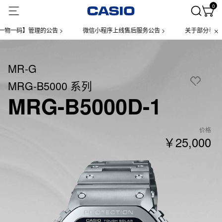
0
的公告 >
微信小程序上线售后服务公告 >
关于部分手表产品实施【一物
MR-G
MRG-B5000 系列
MRG-B5000D-1
价格
￥25,000