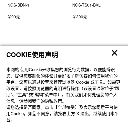
CASIO WATCHES APP获取
ICON
COOKIE使用声明
本网站 使⽤Cookie来收集您的浏览⾏为数据，以便能辨识
您、提供您客制化的体验并更好地了解访客如何使⽤我们的
平台。您可以通过设置来管理浏览器 Cookie 或⼯具。如需更
改设置，请按照浏览器的说明进⾏操作（该设置通常位于“帮
助”、“⼯具” 或“编辑”菜单中）。有关我们如何处理您的个⼈
信息，请参阅我们的隐私政策。
请您选择是否同意。点击【全部接受】及表示您同意平台使
用Cookie。如您不同意，请按右上⽅ X 退出，继续使⽤本平
台。