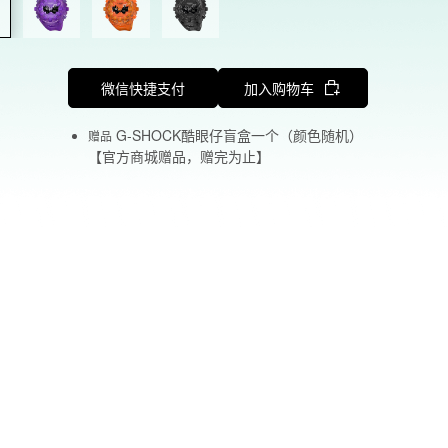
微信快捷支付
加入购物车
G-SHOCK酷眼仔盲盒一个（颜色随机）
赠品
【官方商城赠品，赠完为止】