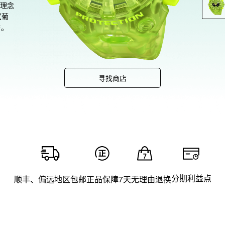
销理念
【葡
。

型全
念，
显组
寻找商店
叠结
新颖
覆
解冲
能的
磁性
磁力
过磁
分期利益点
顺丰、偏远地区包邮
正品保障
7天无理由退换
化和
。此
能会