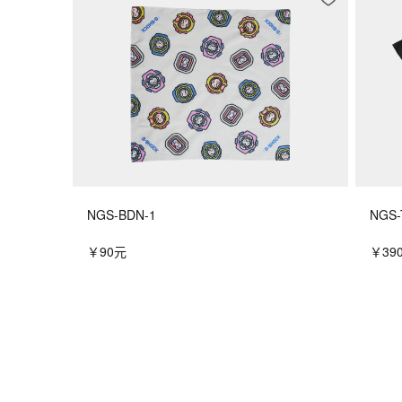
NGS-BDN-1
NGS-
￥90元
￥39