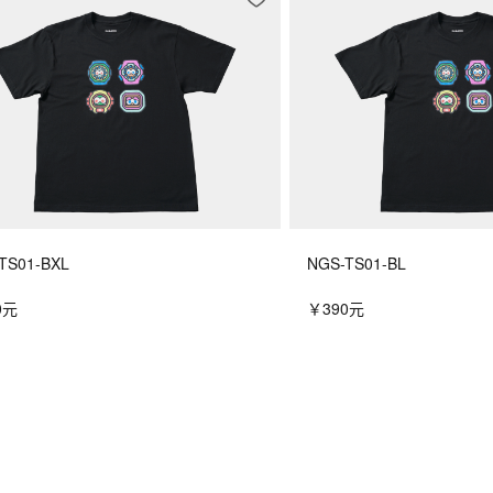
TS01-BXL
NGS-TS01-BL
0元
￥390元