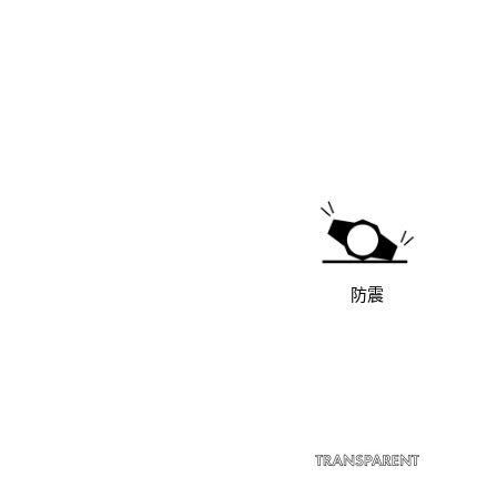
暂时偏离位置，但会在数分钟内返回正确位置。

通过采用大容量电池和低功耗设计，在搭载闹钟、照明等功
同时，实现了约10年的电池寿命。
防震