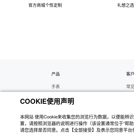
官方商城个性定制
礼想之选
产品
客
手表
常
电子乐器
手
COOKIE使用声明
函数计算器
操
办公计算器
维
本网站 使⽤Cookie来收集您的浏览⾏为数据，以便能
置，请按照浏览器的说明进⾏操作（该设置通常位于“帮助”
电子辞典
修
请您选择是否同意。点击【全部接受】及表示您同意平台使用