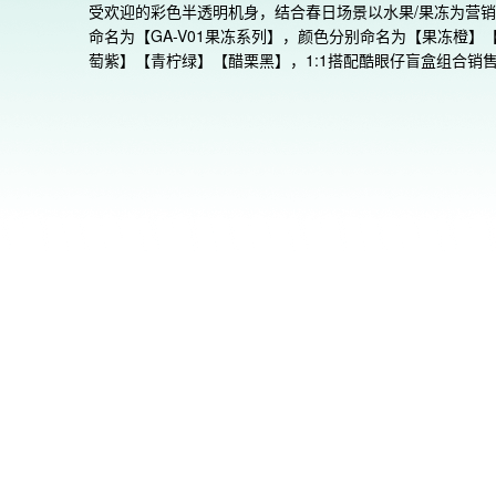
受欢迎的彩色半透明机身，结合春日场景以水果/果冻为营
命名为【GA-V01果冻系列】，颜色分别命名为【果冻橙】
萄紫】【青柠绿】【醋栗黑】，1:1搭配酷眼仔盲盒组合销售
GA-V01通过组合棱角分明的部件构成的有机外观造型、大
面液晶显示屏、冲击释放指针等，以颠覆以往常识的创新理
将G-SHOCK的身份象征——“坚韧”具象化呈现。指针和数
合型表盘，采用了经过镂空工艺处理的表盘与全屏LCD的层
构。中央配置了异形指针，液晶屏内配置了小指针，呈现出
独特的设计。

保护机芯的中心外壳被表圈与表带一体化成型的外部部件所
盖。通过将大型立体时标配置于玻璃表镜上方，还起到了缓
击的缓冲器作用。由此，在维持G-SHOCK独有的耐冲击性
同时，实现了独特且富有力量感的外观设计。此外，研发了
固定结构，将易受冲击影响的指针不固定于轴上，而是利用
进行安装。以此结构安装的冲击释放指针（分针），由于通
力固定，能够卸去所受到的冲击。采用此结构，使指针大型
设计自由度的提升成为可能。

※ 因采用磁力固定结构，分针可能因冲击或振动而产生摆动
外，在受到冲击或振动后不久，或受到强磁影响时，分针可