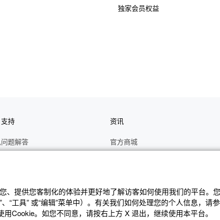
独家会员权益
户支持
资讯
见问题解答
官方商城
册
关于CASIO
作视频
C's CLUB 会员权益
修
最新资讯
辨识您、提供您客制化的体验并更好地了解访客如何使⽤我们的平台。您可
、“⼯具” 或“编辑”菜单中）。有关我们如何处理您的个⼈信息，请
理状态查询
公告
Cookie。如您不同意，请按右上⽅ X 退出，继续使⽤本平台。