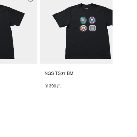
NGS-TS01-BM
￥390元