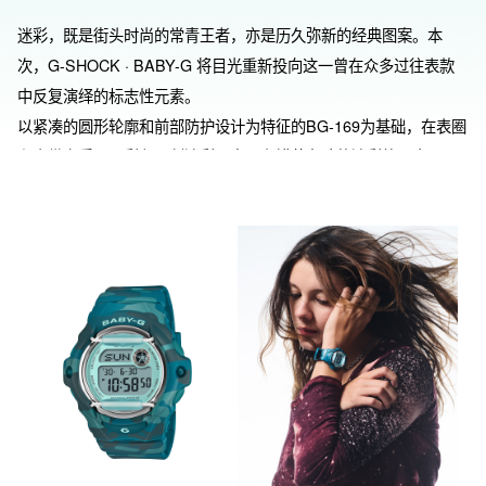
迷彩，既是街头时尚的常青王者，亦是历久弥新的经典图案。本
次，G-SHOCK · BABY-G 将目光重新投向这一曾在众多过往表款
中反复演绎的标志性元素。

以紧凑的圆形轮廓和前部防护设计为特征的BG-169为基础，在表圈
和表带上采用了彩色原创迷彩图案。在错落有致的迷彩纹理中，G
标志被巧妙隐藏，于不经意间流露一丝玩趣巧思。

配色推出三色：带有Y2K风格的蓝绿色、粉色、灰色。这款腕表赋
予原创迷彩独有的个性张力与视觉辨识度，精准捕捉街头时尚的精
髓。