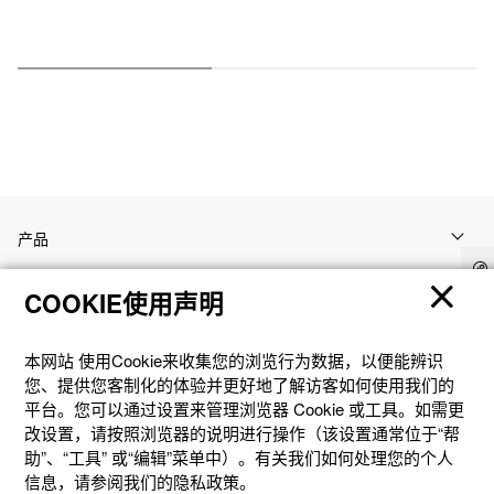
产品
COOKIE使用声明
客户支持
本网站 使⽤Cookie来收集您的浏览⾏为数据，以便能辨识
资讯
您、提供您客制化的体验并更好地了解访客如何使⽤我们的
平台。您可以通过设置来管理浏览器 Cookie 或⼯具。如需更
改设置，请按照浏览器的说明进⾏操作（该设置通常位于“帮
社交媒体
助”、“⼯具” 或“编辑”菜单中）。有关我们如何处理您的个⼈
信息，请参阅我们的隐私政策。