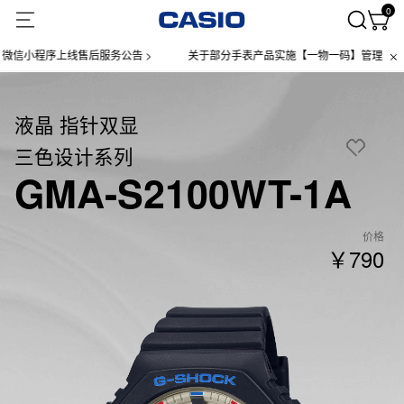
0
小程序上线售后服务公告 >
关于部分手表产品实施【一物一码】管理的公告 >
液晶 指针双显
三色设计系列
GMA-S2100WT-1A
价格
￥790