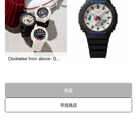
Clockwise from above: GMA-S2100WT-7A2, GMA-S2100WT-7A1, GMA-S2100WT-1A
售罄
寻找商店