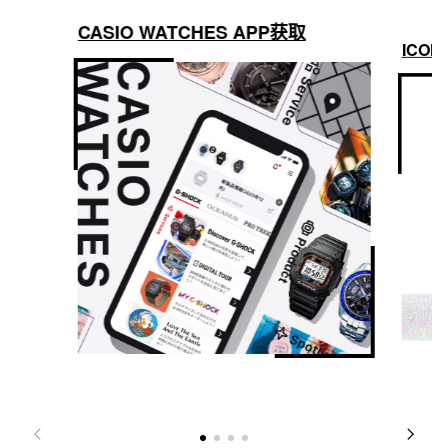
CASIO WATCHES APP获取
ICON