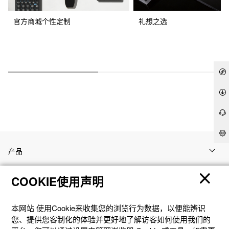
官方商城个性定制
礼想之选
产品
COOKIE使用声明
客户支持
本网站 使⽤Cookie来收集您的浏览⾏为数据，以便能辨识
资讯
您、提供您客制化的体验并更好地了解访客如何使⽤我们的