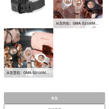
从左向右：GMA-S2100MD-7A、GMA-S2100MD-4A、GMA-S2100MD-1A
从左至右：GMA-S2100MD-1A、GMA-S2100MD-4A、GMA-S2100MD-7A
售罄