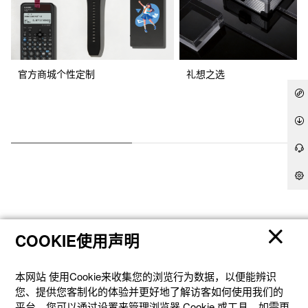
官方商城个性定制
礼想之选
COOKIE使用声明
产品
本网站 使⽤Cookie来收集您的浏览⾏为数据，以便能辨识
客户支持
您、提供您客制化的体验并更好地了解访客如何使⽤我们的
平台。您可以通过设置来管理浏览器 Cookie 或⼯具。如需更