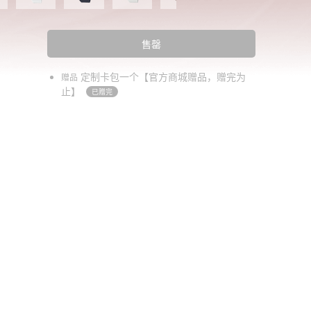
售罄
定制卡包一个【官方商城赠品，赠完为
赠品
止】
已赠完