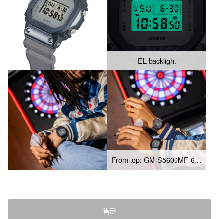
EL backlight
From top: GM-S5600MF-6, GM-5600MF-2
售罄