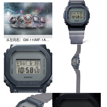
从左向右：GM-110MF-1A、GM-S2100MF-1A、GM-2100MF-5A、GM-5600MF-2、GM-S5600MF-6