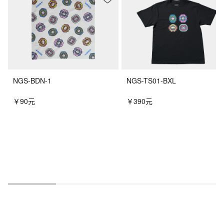
NGS-BDN-1
NGS-TS01-BXL
￥90元
￥390元