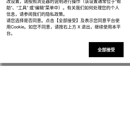
改设置，请按照浏览器的说明进⾏操作（该设置通常位于“帮
助”、“⼯具” 或“编辑”菜单中）。有关我们如何处理您的个⼈
信息，请参阅我们的隐私政策。
请您选择是否同意。点击【全部接受】及表示您同意平台使
用Cookie。如您不同意，请按右上⽅ X 退出，继续使⽤本平
台。
产品
全部接受
客户支持
资讯
社交媒体
隐私权保护
使用条款
网站地图
联系我们