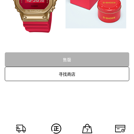
售罄
寻找商店