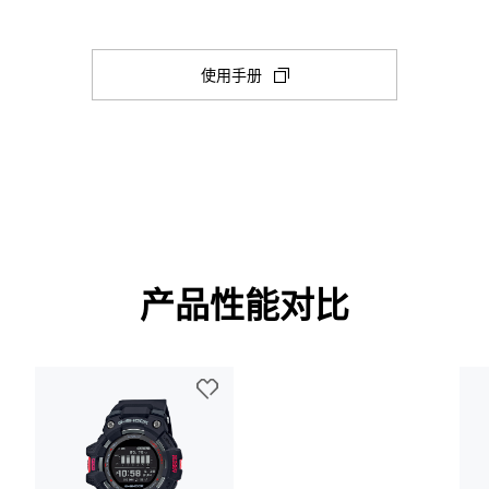
防震
秒表
1/100 秒 秒表

(在
使用手册
最大范围：

时间调整
新
00'00''00~59'59''99（前 60 分钟）

1:00'00~23:59'59（60 分钟后）

选
蓝牙：连接至智能手机并自动调整时
测量单位：

项
1/100 秒（前 60 分钟）

卡
1 秒（60 分钟后）

中
传感器功能
记录的数据：多达 200 条记录（测
打
条目标时间设置
使用 3 轴加速度传感器计算步数：0 至 
开)
步数目标进度显示（步数目标设置范围：1,0
步数图：过去 7 小时的每小时步数（6
步数指示器 

闹铃／整点响报
产品性能对比
节电功能：非活动状态持续一段指定
5 个每日闹铃
整点响报
照明灯颜色