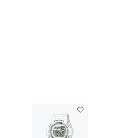
自动时间调整
简易手表设置
树脂表带
世界时间
约 300 个世界时间城市
第二时间（本地时间切换）
生理日志数据
秒表数据传输
防水性
手机搜索
200 米防水
电源和电池使用寿命
电池大致续航时间：CR2025 可续航 3 年
定时器
倒计时器

间隔测量定时器（最多五个时间设置）

测量单位：1 秒

输入范围：00'00" 至 60'00"（1 秒增量）

其他：自动重复（重复次数可设置为 1 到 20），自动开始
照明灯