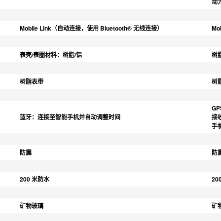
动
Mobile Link（自动连接，使用 Bluetooth® 无线连接）
Mo
表壳/表圈材料：树脂/铝
树
树脂表带
树
GP
蓝牙：连接至智能手机并自动调整时间
接
手
防震
防
200 米防水
20
矿物玻璃
矿