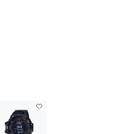
间
量开始月份、日期、单圈/分段时间）目标时间提示多达 10 
999,999 步数显示范围

00 至 50,000 步数，1,000 步增量）

 级图形）

的时间后自动进入传感器睡眠状态