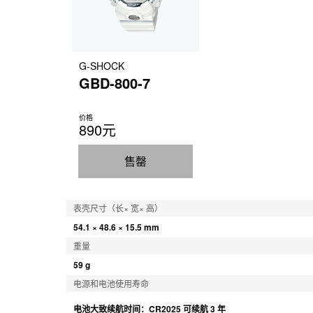
LED 背光灯（高亮度）

自动照明开关，可选择照明持续时间（1.5 秒或 3 秒），
日历
G-SHOCK
全自动日历（至 2099 年）
GBD-800-7
价格
精确度
890元
精确度：±15 秒/月（不含 Mobile Link 功能）
售罄
表壳尺寸（长× 宽× 高）
54.1 × 48.6 × 15.5 mm
重量
59 g
电源和电池使用寿命
电池大致续航时间：CR2025 可续航 3 年