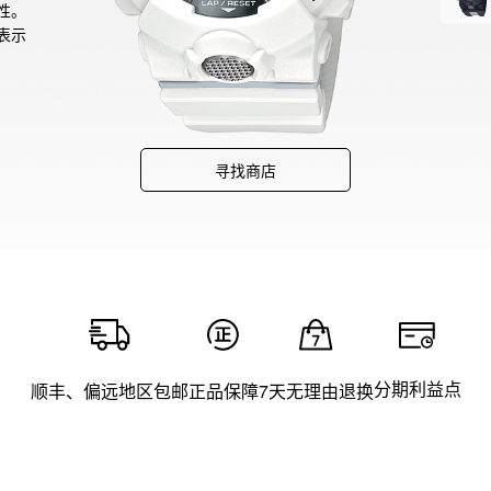
性。
表示
寻找商店
分期利益点
顺丰、偏远地区包邮
正品保障
7天无理由退换