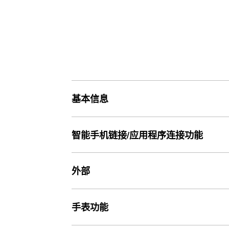
基本信息
价格
智能手机链接/应用程序连接功能
价格890元
智能手机链接功能
外部
重量
Mobile Link（使用 Bluetooth® 进行无线连接）
59 g
玻璃
手表功能
应用程序连接功能
矿物玻璃
表带