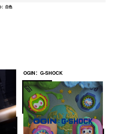
ED：白色
OGIN：G-SHOCK