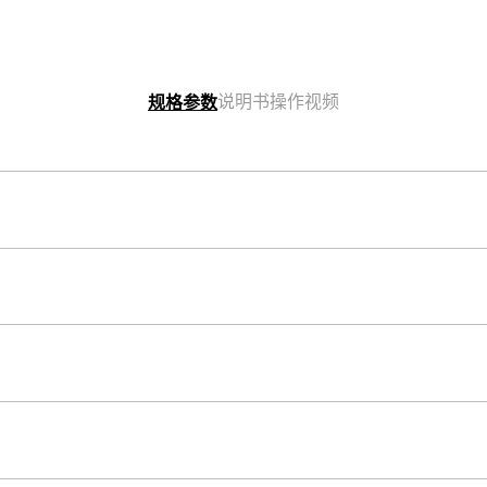
说明书
操作视频
规格参数
表壳尺寸（长× 宽× 高）
54.1 × 48.6 × 15.5 mm
应用程序
表壳和表圈材料
CASIO WATCHES
树脂
构造