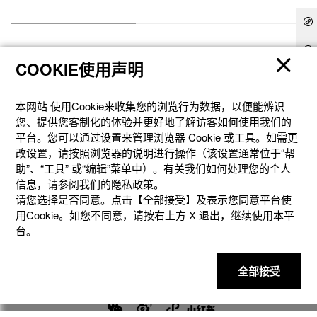
COOKIE使用声明
本网站 使⽤Cookie来收集您的浏览⾏为数据，以便能辨识
您、提供您客制化的体验并更好地了解访客如何使⽤我们的
产品
平台。您可以通过设置来管理浏览器 Cookie 或⼯具。如需更
改设置，请按照浏览器的说明进⾏操作（该设置通常位于“帮
助”、“⼯具” 或“编辑”菜单中）。有关我们如何处理您的个⼈
客户支持
信息，请参阅我们的隐私政策。
请您选择是否同意。点击【全部接受】及表示您同意平台使
用Cookie。如您不同意，请按右上⽅ X 退出，继续使⽤本平
资讯
台。
社交媒体
全部接受