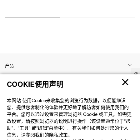
产品
COOKIE使用声明
客户支持
本网站 使⽤Cookie来收集您的浏览⾏为数据，以便能辨识
资讯
您、提供您客制化的体验并更好地了解访客如何使⽤我们的
平台。您可以通过设置来管理浏览器 Cookie 或⼯具。如需更
改设置，请按照浏览器的说明进⾏操作（该设置通常位于“帮
社交媒体
助”、“⼯具” 或“编辑”菜单中）。有关我们如何处理您的个⼈
信息，请参阅我们的隐私政策。