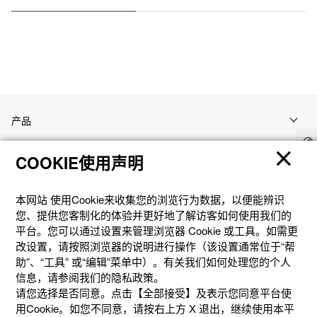
产品
COOKIE使用声明
客户支持
本网站 使⽤Cookie来收集您的浏览⾏为数据，以便能辨识
资讯
您、提供您客制化的体验并更好地了解访客如何使⽤我们的
平台。您可以通过设置来管理浏览器 Cookie 或⼯具。如需更
改设置，请按照浏览器的说明进⾏操作（该设置通常位于“帮
社交媒体
助”、“⼯具” 或“编辑”菜单中）。有关我们如何处理您的个⼈
信息，请参阅我们的隐私政策。
请您选择是否同意。点击【全部接受】及表示您同意平台使
用Cookie。如您不同意，请按右上⽅ X 退出，继续使⽤本平