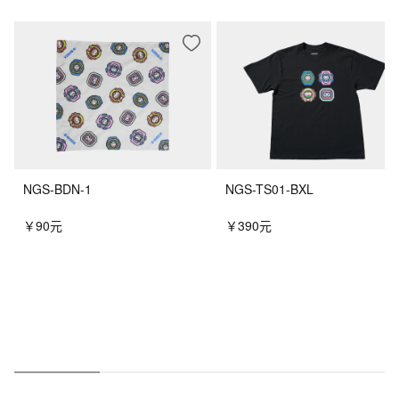
NGS-BDN-1
NGS-TS01-BXL
￥90元
￥390元